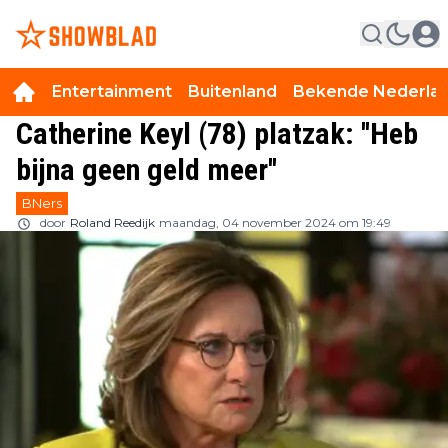
Entertainment
Buitenland
Bekende Nederla
Catherine Keyl (78) platzak: ''Heb
bijna geen geld meer''
BNers
door
Roland Reedijk
maandag, 04 november 2024 om 19:49