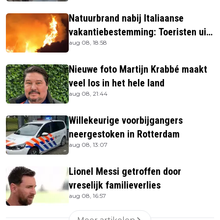
Natuurbrand nabij Italiaanse
vakantiebestemming: Toeristen uit
aug 08, 18:58
verblijven gehaald
Nieuwe foto Martijn Krabbé maakt
veel los in het hele land
aug 08, 21:44
Willekeurige voorbijgangers
neergestoken in Rotterdam
aug 08, 13:07
Lionel Messi getroffen door
vreselijk familieverlies
aug 08, 16:57