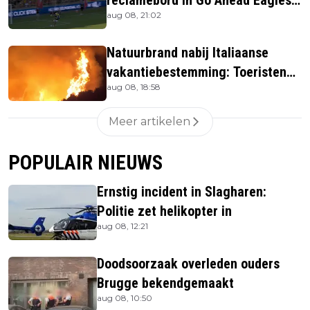
reclamebord in Go Ahead Eagles-
aug 08, 21:02
stadion
Natuurbrand nabij Italiaanse
vakantiebestemming: Toeristen
aug 08, 18:58
uit verblijven gehaald
Meer artikelen
POPULAIR NIEUWS
Ernstig incident in Slagharen:
Politie zet helikopter in
aug 08, 12:21
Doodsoorzaak overleden ouders
Brugge bekendgemaakt
aug 08, 10:50