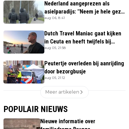
Nederland aangeprezen als
asielparadijs: ''Neem je hele gezin
aug 06, 8:41
mee''
Dutch Travel Maniac gaat kijken
in Ceuta en heeft twijfels bij
aug 05, 21:58
berichtgeving media
Peutertje overleden bij aanrijding
door bezorgbusje
aug 05, 21:12
Meer artikelen
POPULAIR NIEUWS
Nieuwe informatie over