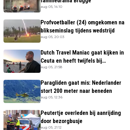
familiedrama Brugge
aug 05, 14:10
Profvoetballer (24) omgekomen na
blikseminslag tijdens wedstrijd
aug 05, 20:03
Dutch Travel Maniac gaat kijken in
Ceuta en heeft twijfels bij
aug 05, 21:58
berichtgeving media
Paragliden gaat mis: Nederlander
stort 200 meter naar beneden
aug 05, 12:36
Peutertje overleden bij aanrijding
door bezorgbusje
aug 05, 21:12