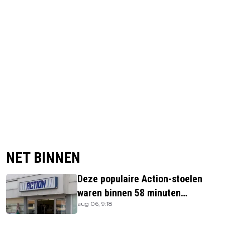
NET BINNEN
Deze populaire Action-stoelen
waren binnen 58 minuten
aug 06, 9:18
uitverkocht zijn vandaag weer te
verkrijgen