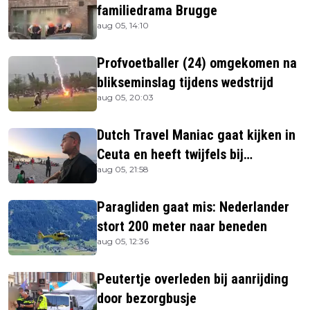
familiedrama Brugge
aug 05, 14:10
Profvoetballer (24) omgekomen na
blikseminslag tijdens wedstrijd
aug 05, 20:03
Dutch Travel Maniac gaat kijken in
Ceuta en heeft twijfels bij
aug 05, 21:58
berichtgeving media
Paragliden gaat mis: Nederlander
stort 200 meter naar beneden
aug 05, 12:36
Peutertje overleden bij aanrijding
door bezorgbusje