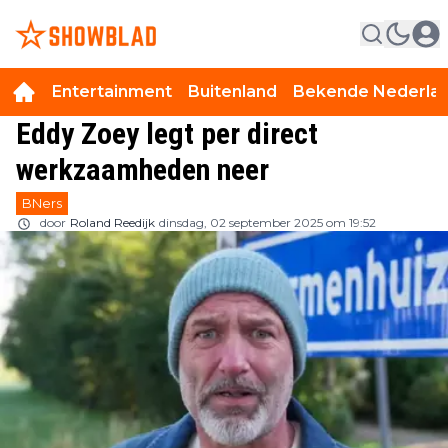
Entertainment
Buitenland
Bekende Nederla
Eddy Zoey legt per direct
werkzaamheden neer
BNers
door
Roland Reedijk
dinsdag, 02 september 2025 om 19:52