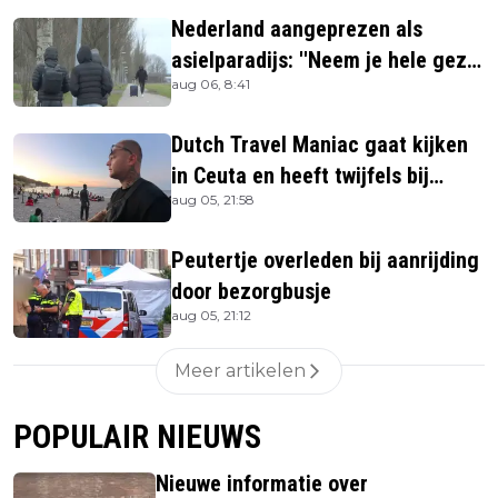
verkrijgbaar
Nederland aangeprezen als
asielparadijs: ''Neem je hele gezin
aug 06, 8:41
mee''
Dutch Travel Maniac gaat kijken
in Ceuta en heeft twijfels bij
aug 05, 21:58
berichtgeving media
Peutertje overleden bij aanrijding
door bezorgbusje
aug 05, 21:12
Meer artikelen
POPULAIR NIEUWS
Nieuwe informatie over