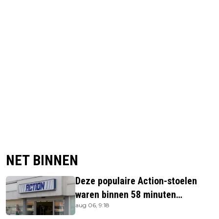
NET BINNEN
Deze populaire Action-stoelen
waren binnen 58 minuten
aug 06, 9:18
uitverkocht en zijn vandaag weer