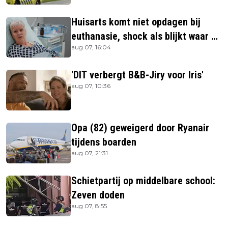
Huisarts komt niet opdagen bij
euthanasie, shock als blijkt waar ze
aug 07, 16:04
is
'DIT verbergt B&B-Jiry voor Iris'
aug 07, 10:36
Opa (82) geweigerd door Ryanair
tijdens boarden
aug 07, 21:31
Schietpartij op middelbare school:
Zeven doden
aug 07, 8:55