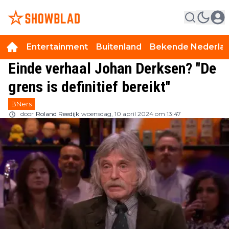
Entertainment
Buitenland
Bekende Nederla
Einde verhaal Johan Derksen? ''De
grens is definitief bereikt''
BNers
door
Roland Reedijk
woensdag, 10 april 2024 om 13:47