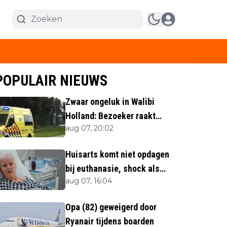
POPULAIR NIEUWS
Zwaar ongeluk in Walibi
Holland: Bezoeker raakt
aug 07, 20:02
lichaamsdeel kwijt
Huisarts komt niet opdagen
bij euthanasie, shock als
aug 07, 16:04
blijkt waar ze is
Opa (82) geweigerd door
Ryanair tijdens boarden