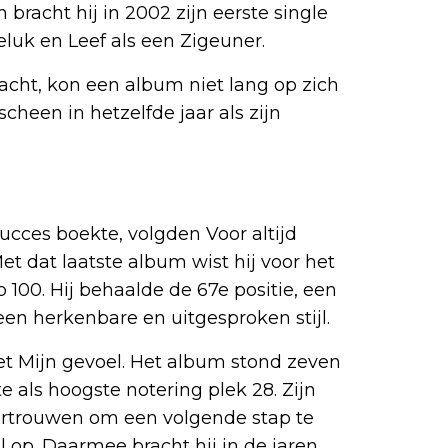
bracht hij in 2002 zijn eerste single
eluk en Leef als een Zigeuner.
racht, kon een album niet lang op zich
heen in hetzelfde jaar als zijn
succes boekte, volgden Voor altijd
t dat laatste album wist hij voor het
 100. Hij behaalde de 67e positie, een
en herkenbare en uitgesproken stijl.
met Mijn gevoel. Het album stond zeven
 als hoogste notering plek 28. Zijn
ertrouwen om een volgende stap te
el op. Daarmee bracht hij in de jaren