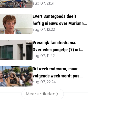
aug 07, 21:31
Evert Santegoeds deelt
heftig nieuws over Marianne
aug 07, 12:22
Weber (70)
Vreselijk familiedrama:
Overleden jongetje (7) uit
aug 07, 11:42
woning gehaald
Dit weekend warm, maar
volgende week wordt pas
aug 07, 22:24
écht heet
Meer artikelen