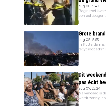
de grond vi
aug 08, 9:43
Begin mei kwamen
een politieagent
vrouw was hoogz
baby. M...
Grote brand
aug 08, 8:55
In Rotterdam is 
recyclingbedrij
Dit weeken
pas écht he
aug 07, 22:24
Na vandaag is de
wordt zonnig e
ons volgende wee