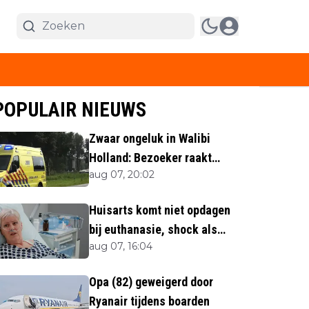
POPULAIR NIEUWS
Zwaar ongeluk in Walibi
Holland: Bezoeker raakt
aug 07, 20:02
lichaamsdeel kwijt
Huisarts komt niet opdagen
bij euthanasie, shock als
aug 07, 16:04
blijkt waar ze is
Opa (82) geweigerd door
Ryanair tijdens boarden