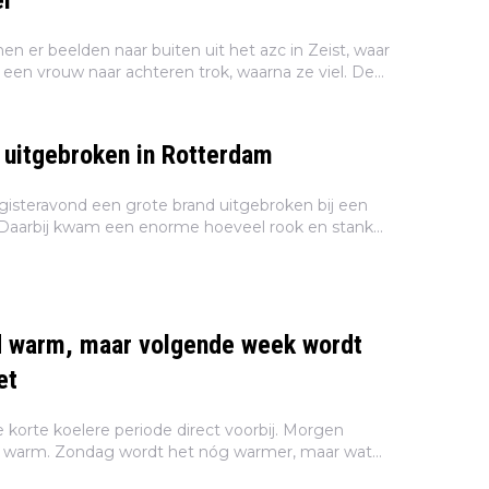
el
 er beelden naar buiten uit het azc in Zeist, waar
 een vrouw naar achteren trok, waarna ze viel. De
wanger en beviel kort daarna van een gezonde
 uitgebroken in Rotterdam
gisteravond een grote brand uitgebroken bij een
f. Daarbij kwam een enorme hoeveel rook en stank
vrij, die in de hele stad te zien en te ruiken was. De brandweer is de...
d warm, maar volgende week wordt
et
 korte koelere periode direct voorbij. Morgen
n warm. Zondag wordt het nóg warmer, maar wat
k te wachten staat is flinke tropische hitte. Dat