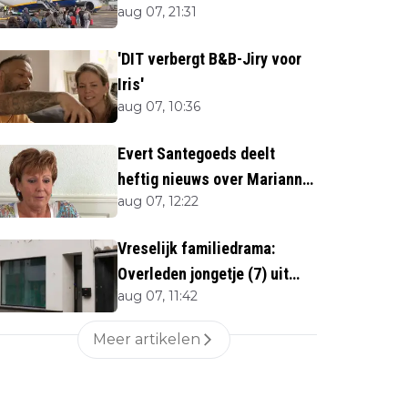
aug 07, 21:31
'DIT verbergt B&B-Jiry voor
Iris'
aug 07, 10:36
Evert Santegoeds deelt
heftig nieuws over Marianne
aug 07, 12:22
Weber (70)
Vreselijk familiedrama:
Overleden jongetje (7) uit
aug 07, 11:42
woning gehaald
Meer artikelen