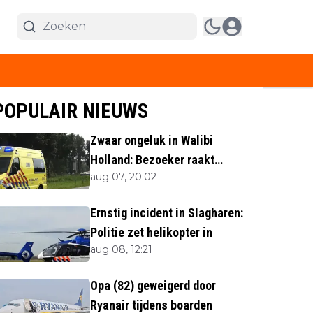
POPULAIR NIEUWS
Zwaar ongeluk in Walibi
Holland: Bezoeker raakt
aug 07, 20:02
lichaamsdeel kwijt
Ernstig incident in Slagharen:
Politie zet helikopter in
aug 08, 12:21
Opa (82) geweigerd door
Ryanair tijdens boarden