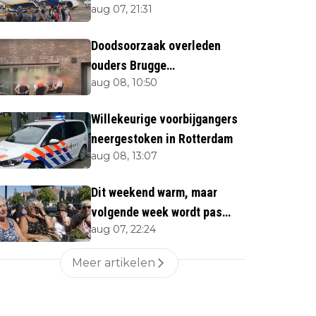
aug 07, 21:31
Doodsoorzaak overleden
ouders Brugge
aug 08, 10:50
bekendgemaakt
Willekeurige voorbijgangers
neergestoken in Rotterdam
aug 08, 13:07
Dit weekend warm, maar
volgende week wordt pas
aug 07, 22:24
écht heet
Meer artikelen