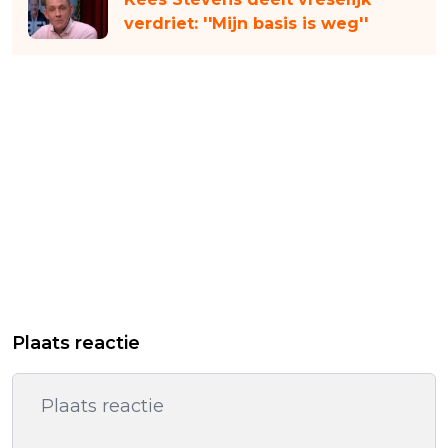
verdriet: ''Mijn basis is weg''
Plaats reactie