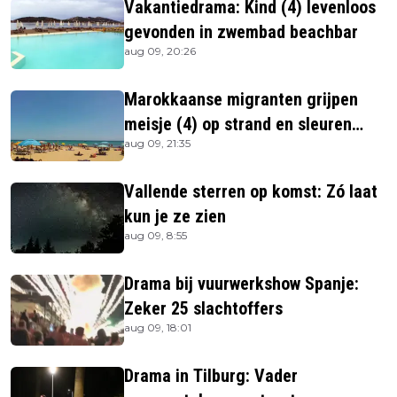
Vakantiedrama: Kind (4) levenloos
gevonden in zwembad beachbar
aug 09, 20:26
Marokkaanse migranten grijpen
meisje (4) op strand en sleuren
aug 09, 21:35
haar in zee
Vallende sterren op komst: Zó laat
kun je ze zien
aug 09, 8:55
Drama bij vuurwerkshow Spanje:
Zeker 25 slachtoffers
aug 09, 18:01
Drama in Tilburg: Vader