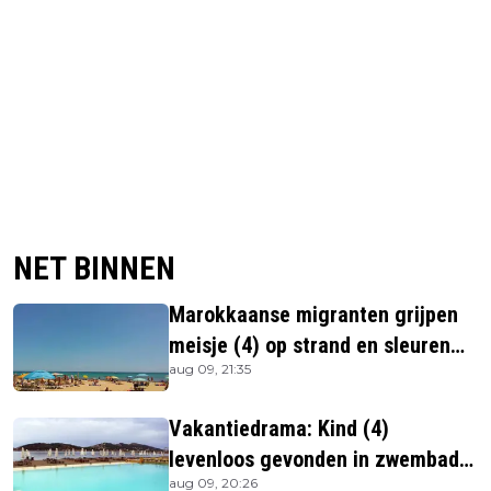
NET BINNEN
Marokkaanse migranten grijpen
meisje (4) op strand en sleuren
aug 09, 21:35
haar in zee
Vakantiedrama: Kind (4)
levenloos gevonden in zwembad
aug 09, 20:26
beachbar