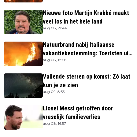
Nieuwe foto Martijn Krabbé maakt
veel los in het hele land
aug 08, 21:44
Natuurbrand nabij Italiaanse
vakantiebestemming: Toeristen uit
aug 08, 18:58
verblijven gehaald
Vallende sterren op komst: Zó laat
kun je ze zien
aug 09, 8:55
Lionel Messi getroffen door
vreselijk familieverlies
aug 08, 16:57