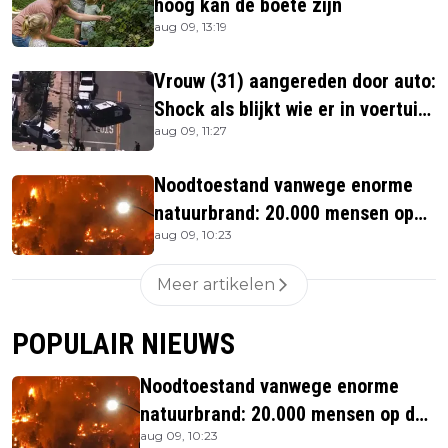
hoog kan de boete zijn
aug 09, 13:19
Vrouw (31) aangereden door auto:
Shock als blijkt wie er in voertuig
aug 09, 11:27
zitten
Noodtoestand vanwege enorme
natuurbrand: 20.000 mensen op
aug 09, 10:23
de vlucht
Meer artikelen
POPULAIR NIEUWS
Noodtoestand vanwege enorme
natuurbrand: 20.000 mensen op de
aug 09, 10:23
vlucht