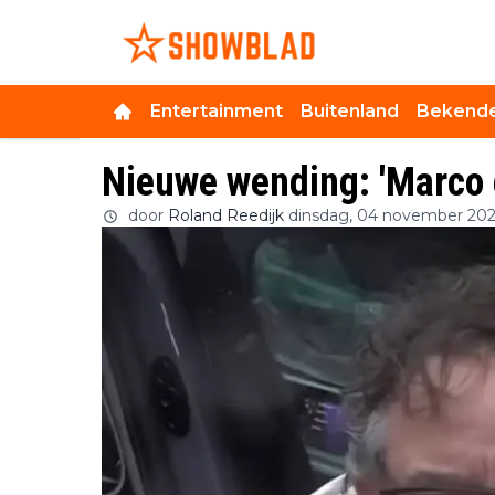
Entertainment
Buitenland
Bekende
Nieuwe wending: 'Marco 
door
Roland Reedijk
dinsdag, 04 november 202