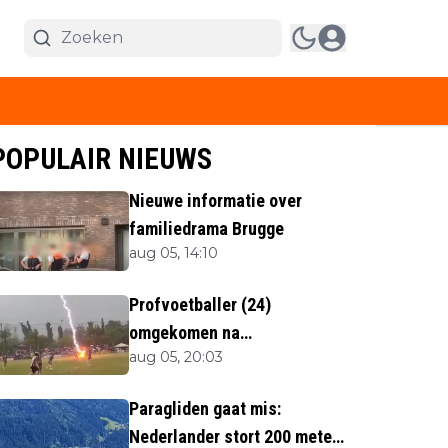
POPULAIR NIEUWS
Nieuwe informatie over
familiedrama Brugge
aug 05, 14:10
Profvoetballer (24)
omgekomen na
aug 05, 20:03
blikseminslag tijdens
wedstrijd
Paragliden gaat mis:
Nederlander stort 200 meter