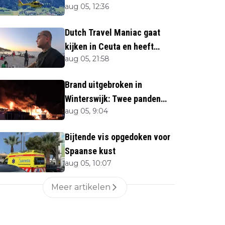
aug 05, 12:36
naar beneden
Dutch Travel Maniac gaat
kijken in Ceuta en heeft
aug 05, 21:58
twijfels bij berichtgeving
media
Brand uitgebroken in
Winterswijk: Twee panden
aug 05, 9:04
verloren
Bijtende vis opgedoken voor
Spaanse kust
aug 05, 10:07
Meer artikelen