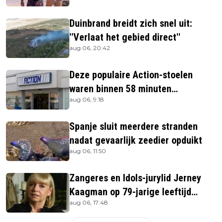
Duinbrand breidt zich snel uit:
''Verlaat het gebied direct''
aug 06, 20:42
Deze populaire Action-stoelen
waren binnen 58 minuten
aug 06, 9:18
uitverkocht zijn vandaag weer te
verkrijgen
Spanje sluit meerdere stranden
nadat gevaarlijk zeedier opduikt
aug 06, 11:50
Zangeres en Idols-jurylid Jerney
Kaagman op 79-jarige leeftijd
aug 06, 17:48
overleden