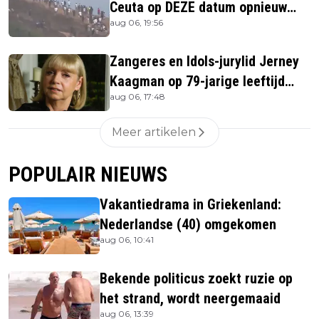
Ceuta op DEZE datum opnieuw
aug 06, 19:56
bestormen
Zangeres en Idols-jurylid Jerney
Kaagman op 79-jarige leeftijd
aug 06, 17:48
overleden
Meer artikelen
POPULAIR NIEUWS
Vakantiedrama in Griekenland:
Nederlandse (40) omgekomen
aug 06, 10:41
Bekende politicus zoekt ruzie op
het strand, wordt neergemaaid
aug 06, 13:39