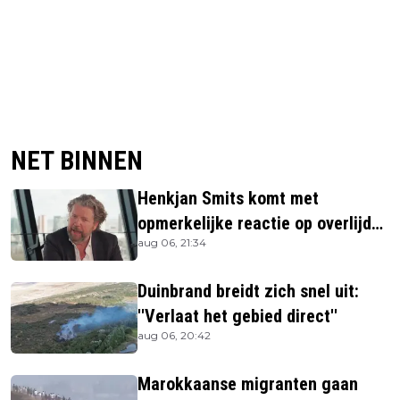
NET BINNEN
Henkjan Smits komt met
opmerkelijke reactie op overlijden
aug 06, 21:34
Jerney Kaagman
Duinbrand breidt zich snel uit:
''Verlaat het gebied direct''
aug 06, 20:42
Marokkaanse migranten gaan