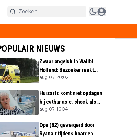
POPULAIR NIEUWS
Zwaar ongeluk in Walibi
Holland: Bezoeker raakt
aug 07, 20:02
lichaamsdeel kwijt
Huisarts komt niet opdagen
bij euthanasie, shock als
aug 07, 16:04
blijkt waar ze is
Opa (82) geweigerd door
Ryanair tijdens boarden