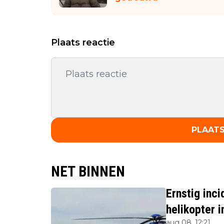
Plaats reactie
PLAATS
NET BINNEN
Ernstig inci
helikopter i
aug 08, 12:21