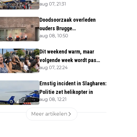
aug 07, 21:31
Doodsoorzaak overleden
ouders Brugge
aug 08, 10:50
bekendgemaakt
Dit weekend warm, maar
volgende week wordt pas
aug 07, 22:24
écht heet
Ernstig incident in Slagharen:
Politie zet helikopter in
aug 08, 12:21
Meer artikelen