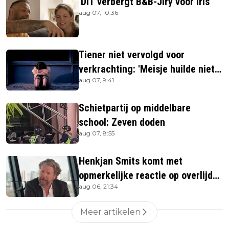
'DIT verbergt B&B-Jiry voor Iris'
aug 07, 10:36
Tiener niet vervolgd voor
verkrachting: 'Meisje huilde niet
aug 07, 9:41
hard genoeg'
Schietpartij op middelbare
school: Zeven doden
aug 07, 8:55
Henkjan Smits komt met
opmerkelijke reactie op overlijden
aug 06, 21:34
Jerney Kaagman
Meer artikelen