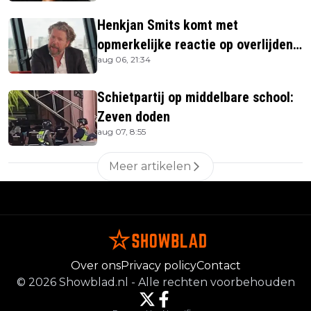
Henkjan Smits komt met
opmerkelijke reactie op overlijden
aug 06, 21:34
Jerney Kaagman
Schietpartij op middelbare school:
Zeven doden
aug 07, 8:55
Meer artikelen
Over ons
Privacy policy
Contact
©
2026
Showblad.nl
-
Alle rechten voorbehouden