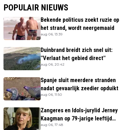
POPULAIR NIEUWS
Bekende politicus zoekt ruzie op
het strand, wordt neergemaaid
aug 06, 13:39
Duinbrand breidt zich snel uit:
''Verlaat het gebied direct''
aug 06, 20:42
Spanje sluit meerdere stranden
nadat gevaarlijk zeedier opduikt
aug 06, 11:50
Zangeres en Idols-jurylid Jerney
Kaagman op 79-jarige leeftijd
aug 06, 17:48
overleden