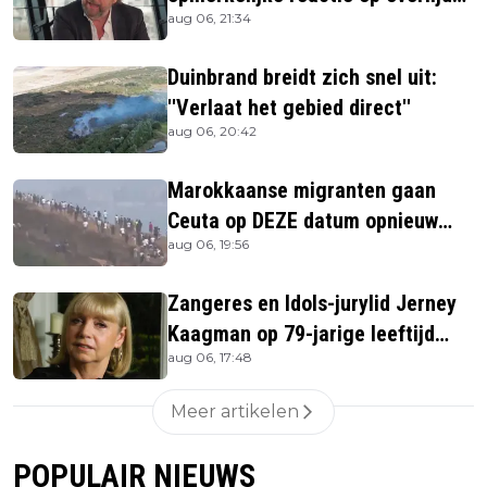
aug 06, 21:34
Jerney Kaagman
Duinbrand breidt zich snel uit:
''Verlaat het gebied direct''
aug 06, 20:42
Marokkaanse migranten gaan
Ceuta op DEZE datum opnieuw
aug 06, 19:56
bestormen
Zangeres en Idols-jurylid Jerney
Kaagman op 79-jarige leeftijd
aug 06, 17:48
overleden
Meer artikelen
POPULAIR NIEUWS