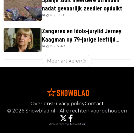
Spanje sluit meerdere stranden
nadat gevaarlijk zeedier opduikt
aug 06, 11:50
Zangeres en Idols-jurylid Jerney
Kaagman op 79-jarige leeftijd
aug 06, 17:48
overleden
Meer artikelen
Over ons
Privacy policy
Contact
©
2026
Showblad.nl
-
Alle rechten voorbehouden
Powered by Newsifier