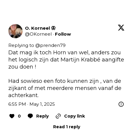
O. Korneel 🦋
@
OKorneel
·
Follow
Replying to @
prenden79
Dat mag ik toch Horn van wel, anders zou 
het logisch zijn dat Martijn Krabbé aangifte 
zou doen ! 

Had sowieso een foto kunnen zijn , van de 
zijkant of met meerdere mensen vanaf de 
achterkant.
6:55 PM · May 1, 2025
0
Reply
Copy link
Read 1 reply