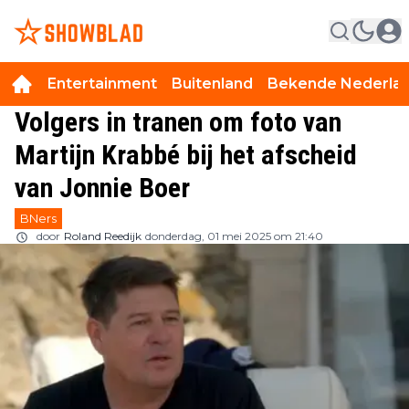
Entertainment
Buitenland
Bekende Nederla
Volgers in tranen om foto van
Martijn Krabbé bij het afscheid
van Jonnie Boer
BNers
door
Roland Reedijk
donderdag, 01 mei 2025 om 21:40