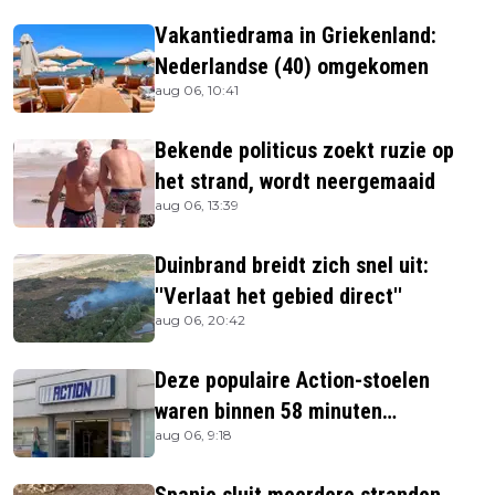
Vakantiedrama in Griekenland:
Nederlandse (40) omgekomen
aug 06, 10:41
Bekende politicus zoekt ruzie op
het strand, wordt neergemaaid
aug 06, 13:39
Duinbrand breidt zich snel uit:
''Verlaat het gebied direct''
aug 06, 20:42
Deze populaire Action-stoelen
waren binnen 58 minuten
aug 06, 9:18
uitverkocht zijn vandaag weer te
verkrijgen