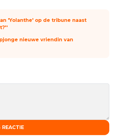
an 'Yolanthe' op de tribune naast
t?''
epjonge nieuwe vriendin van
 REACTIE