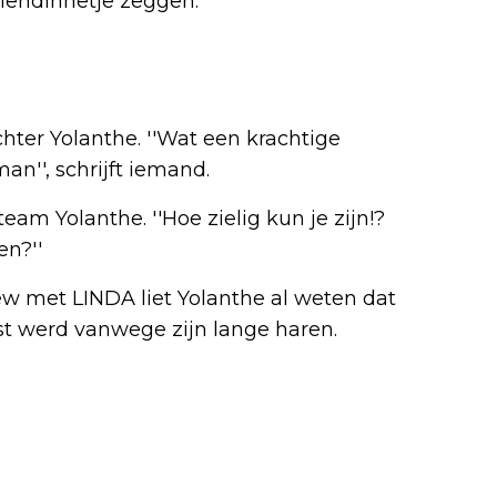
riendinnetje zeggen.''
chter Yolanthe. ''Wat een krachtige
an'', schrijft iemand.
eam Yolanthe. ''Hoe zielig kun je zijn!?
en?''
ew met LINDA liet Yolanthe al weten dat
st werd vanwege zijn lange haren.