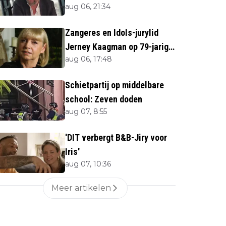
aug 06, 21:34
overlijden Jerney Kaagman
Zangeres en Idols-jurylid
Jerney Kaagman op 79-jarige
aug 06, 17:48
leeftijd overleden
Schietpartij op middelbare
school: Zeven doden
aug 07, 8:55
'DIT verbergt B&B-Jiry voor
Iris'
aug 07, 10:36
Meer artikelen