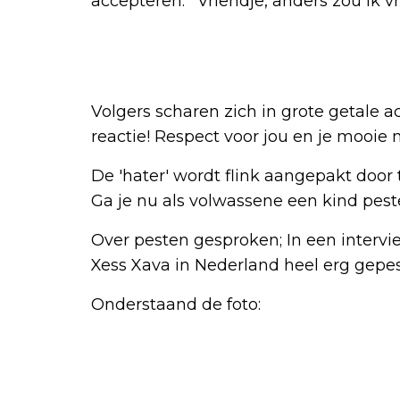
accepteren: ''Vriendje, anders zou ik v
Volgers scharen zich in grote getale a
reactie! Respect voor jou en je mooie m
De 'hater' wordt flink aangepakt door t
Ga je nu als volwassene een kind pest
Over pesten gesproken; In een intervi
Xess Xava in Nederland heel erg gepe
Onderstaand de foto: