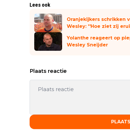
Lees ook
Oranjekijkers schrikken v
Wesley: ''Hoe ziet zij erui
Yolanthe reageert op pi
Wesley Sneijder
Plaats reactie
PLAATS