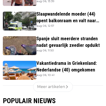
aug 06, 13:39
Slaapwandelende moeder (44)
opent balkonraam en valt naar
aug 06, 12:57
beneden
Spanje sluit meerdere stranden
nadat gevaarlijk zeedier opduikt
aug 06, 11:50
Vakantiedrama in Griekenland:
Nederlandse (40) omgekomen
aug 06, 10:41
Meer artikelen
POPULAIR NIEUWS