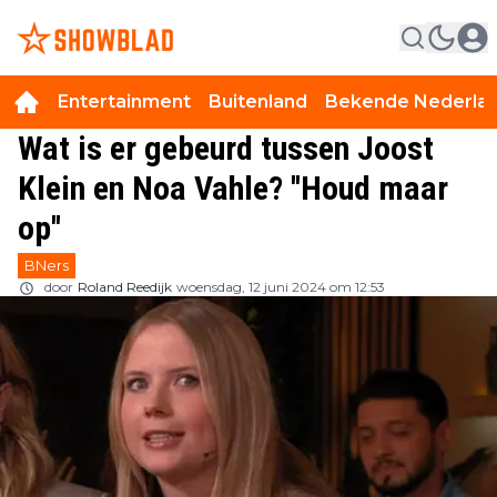
Entertainment
Buitenland
Bekende Nederla
Wat is er gebeurd tussen Joost
Klein en Noa Vahle? ''Houd maar
op''
BNers
door
Roland Reedijk
woensdag, 12 juni 2024 om 12:53