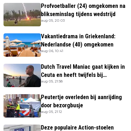
Profvoetballer (24) omgekomen na
blikseminslag tijdens wedstrijd
aug 05, 20:03
Vakantiedrama in Griekenland:
Nederlandse (40) omgekomen
aug 06, 10:41
Dutch Travel Maniac gaat kijken in
Ceuta en heeft twijfels bij
aug 05, 21:58
berichtgeving media
Peutertje overleden bij aanrijding
door bezorgbusje
aug 05, 21:12
Deze populaire Action-stoelen