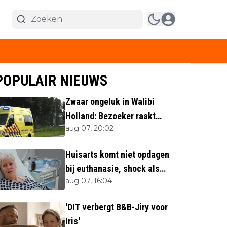
POPULAIR NIEUWS
Zwaar ongeluk in Walibi
Holland: Bezoeker raakt
aug 07, 20:02
lichaamsdeel kwijt
Huisarts komt niet opdagen
bij euthanasie, shock als
aug 07, 16:04
blijkt waar ze is
'DIT verbergt B&B-Jiry voor
Iris'