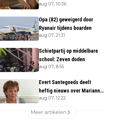
aug 07, 10:36
Opa (82) geweigerd door
Ryanair tijdens boarden
aug 07, 21:31
Schietpartij op middelbare
school: Zeven doden
aug 07, 8:55
Evert Santegoeds deelt
heftig nieuws over Marianne
aug 07, 12:22
Weber (70)
Meer artikelen