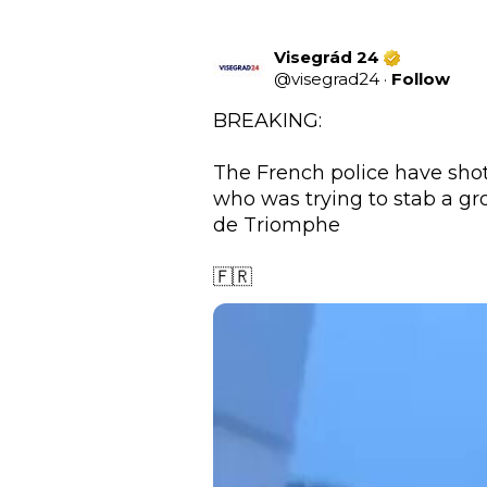
Visegrád 24
@
visegrad24
·
Follow
BREAKING:

The French police have shot
who was trying to stab a grou
de Triomphe 

🇫🇷 