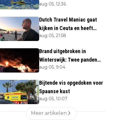
aug 05, 12:36
naar beneden
Dutch Travel Maniac gaat
kijken in Ceuta en heeft
aug 05, 21:58
twijfels bij berichtgeving
media
Brand uitgebroken in
Winterswijk: Twee panden
aug 05, 9:04
verloren
Bijtende vis opgedoken voor
Spaanse kust
aug 05, 10:07
Meer artikelen