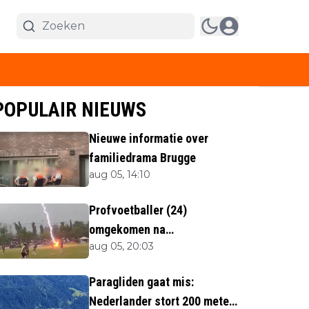
POPULAIR NIEUWS
Nieuwe informatie over
familiedrama Brugge
aug 05, 14:10
Profvoetballer (24)
omgekomen na
aug 05, 20:03
blikseminslag tijdens
wedstrijd
Paragliden gaat mis:
Nederlander stort 200 meter