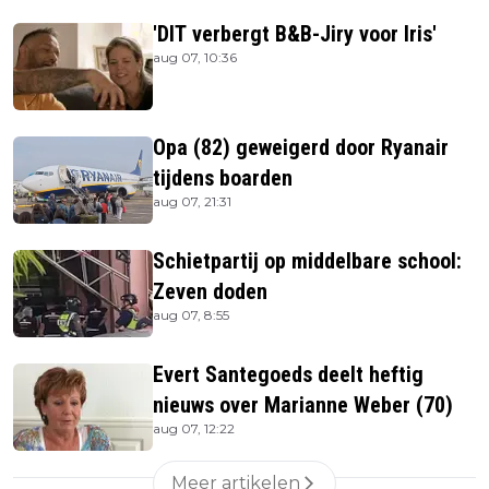
'DIT verbergt B&B-Jiry voor Iris'
aug 07, 10:36
Opa (82) geweigerd door Ryanair
tijdens boarden
aug 07, 21:31
Schietpartij op middelbare school:
Zeven doden
aug 07, 8:55
Evert Santegoeds deelt heftig
nieuws over Marianne Weber (70)
aug 07, 12:22
Meer artikelen