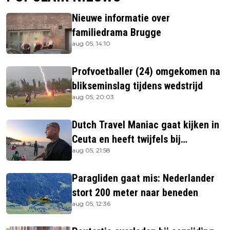
Nieuwe informatie over
familiedrama Brugge
aug 05, 14:10
Profvoetballer (24) omgekomen na
blikseminslag tijdens wedstrijd
aug 05, 20:03
Dutch Travel Maniac gaat kijken in
Ceuta en heeft twijfels bij
aug 05, 21:58
berichtgeving media
Paragliden gaat mis: Nederlander
stort 200 meter naar beneden
aug 05, 12:36