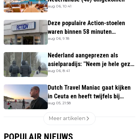
aug 06, 10:41
Deze populaire Action-stoelen
waren binnen 58 minuten
aug 06, 9:18
uitverkocht zijn vandaag weer te
verkrijgen
Nederland aangeprezen als
asielparadijs: ''Neem je hele gezin
aug 06, 8:41
mee''
Dutch Travel Maniac gaat kijken
in Ceuta en heeft twijfels bij
aug 05, 21:58
berichtgeving media
Meer artikelen
POPULAIR NIEUWS