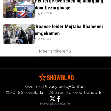
Peutertje overleden bij aanrijding
door bezorgbusje
aug 05, 21:12
'Iraanse leider Mojtaba Khamenei
omgekomen'
aug 05, 13:21
Meer artikelen
Over ons
Privacy policy
Contact
©
2026
Showblad.nl
-
Alle rechten voorbehouden
Powered by Newsifier