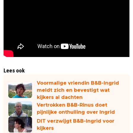
Lees ook
Voormalige vriendin B&B-Ingrid
meldt zich en bevestigt wat
kijkers al dachten
Vertrokken B&B-Rinus doet
pijnlijke onthulling over Ingrid
DIT verzwijgt B&B-Ingrid voor
kijkers