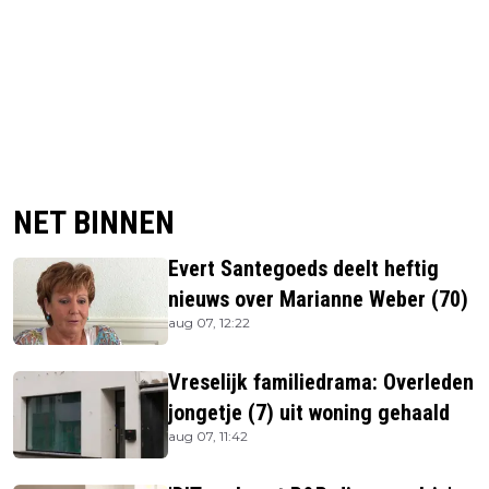
NET BINNEN
Evert Santegoeds deelt heftig
nieuws over Marianne Weber (70)
aug 07, 12:22
Vreselijk familiedrama: Overleden
jongetje (7) uit woning gehaald
aug 07, 11:42