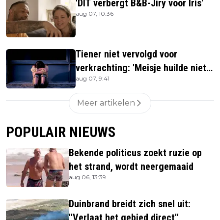
'DIT verbergt B&B-Jiry voor Iris'
aug 07, 10:36
Tiener niet vervolgd voor
verkrachting: 'Meisje huilde niet
aug 07, 9:41
hard genoeg'
Meer artikelen
POPULAIR NIEUWS
Bekende politicus zoekt ruzie op
het strand, wordt neergemaaid
aug 06, 13:39
Duinbrand breidt zich snel uit:
''Verlaat het gebied direct''