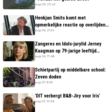
aug 06, 20:42
Henkjan Smits komt met
opmerkelijke reactie op overlijden
aug 06, 21:34
Jerney Kaagman
Zangeres en Idols-jurylid Jerney
Kaagman op 79-jarige leeftijd
aug 06, 17:48
overleden
Schietpartij op middelbare school:
Zeven doden
aug 07, 8:55
'DIT verbergt B&B-Jiry voor Iris'
aug 07, 10:36