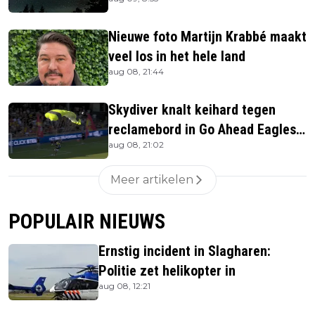
Nieuwe foto Martijn Krabbé maakt
veel los in het hele land
aug 08, 21:44
Skydiver knalt keihard tegen
reclamebord in Go Ahead Eagles-
aug 08, 21:02
stadion
Meer artikelen
POPULAIR NIEUWS
Ernstig incident in Slagharen:
Politie zet helikopter in
aug 08, 12:21