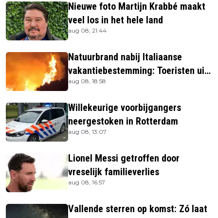
Nieuwe foto Martijn Krabbé maakt
veel los in het hele land
aug 08, 21:44
Natuurbrand nabij Italiaanse
vakantiebestemming: Toeristen uit
aug 08, 18:58
verblijven gehaald
Willekeurige voorbijgangers
neergestoken in Rotterdam
aug 08, 13:07
Lionel Messi getroffen door
vreselijk familieverlies
aug 08, 16:57
Vallende sterren op komst: Zó laat