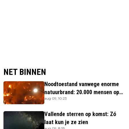
NET BINNEN
Noodtoestand vanwege enorme
natuurbrand: 20.000 mensen op
aug 09, 10:23
de vlucht
Vallende sterren op komst: Zó
laat kun je ze zien
aug 09, 8:55