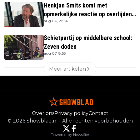
Henkjan Smits komt met
opmerkelijke reactie op overlijden
aug 06, 21:34
Jerney Kaagman
Schietpartij op middelbare school:
Zeven doden
aug 07, 8:55
Meer artikelen
Over ons
Privacy policy
Contact
©
2026
Showblad.nl
-
Alle rechten voorbehouden
Powered by Newsifier