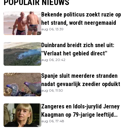
POPULAIR NIEUWS
Bekende politicus zoekt ruzie op
het strand, wordt neergemaaid
aug 06, 13:39
Duinbrand breidt zich snel uit:
''Verlaat het gebied direct''
aug 06, 20:42
Spanje sluit meerdere stranden
nadat gevaarlijk zeedier opduikt
aug 06, 11:50
Zangeres en Idols-jurylid Jerney
Kaagman op 79-jarige leeftijd
aug 06, 17:48
overleden