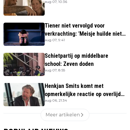
aug 07, 10:36
Tiener niet vervolgd voor
verkrachting: 'Meisje huilde niet
aug 07, 9:41
hard genoeg'
Schietpartij op middelbare
school: Zeven doden
aug 07, 8:55
Henkjan Smits komt met
opmerkelijke reactie op overlijden
aug 06, 21:34
Jerney Kaagman
Meer artikelen