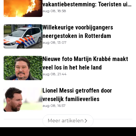
vakantiebestemming: Toeristen uit
aug 08, 18:58
verblijven gehaald
Willekeurige voorbijgangers
neergestoken in Rotterdam
aug 08, 13:07
Nieuwe foto Martijn Krabbé maakt
veel los in het hele land
aug 08, 21:44
Lionel Messi getroffen door
vreselijk familieverlies
aug 08, 16:57
Meer artikelen