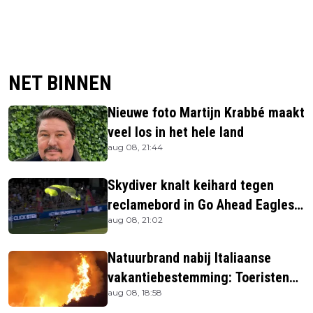
NET BINNEN
Nieuwe foto Martijn Krabbé maakt
veel los in het hele land
aug 08, 21:44
Skydiver knalt keihard tegen
reclamebord in Go Ahead Eagles-
aug 08, 21:02
stadion
Natuurbrand nabij Italiaanse
vakantiebestemming: Toeristen
aug 08, 18:58
uit verblijven gehaald