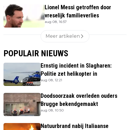
Lionel Messi getroffen door
vreselijk familieverlies
aug 08, 16:57
Meer artikelen
POPULAIR NIEUWS
Ernstig incident in Slagharen:
Politie zet helikopter in
aug 08, 12:21
Doodsoorzaak overleden ouders
Brugge bekendgemaakt
aug 08, 10:50
Natuurbrand nabij Italiaanse