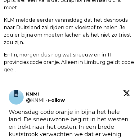
op is, is er een kans dat Schiphol helemaal dicht
moet.
KLM meldde eerder vanmiddag dat het desnoods
naar Duitsland zal rijden om vloeistof te halen. Je
zou er bijna om moeten lachen als het niet zo triest
zou zijn.
Enfin, morgen dus nog wat sneeuw en in 11
provincies code oranje. Alleen in Limburg geldt code
geel.
KNMI
@
KNMI
·
Follow
Woensdag code oranje in bijna het hele 
land. De sneeuwzone begint in het westen 
en trekt naar het oosten. In een brede 
kuststrook verwachten we dat er weinig 