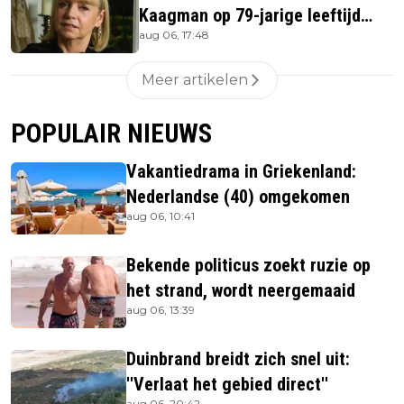
Kaagman op 79-jarige leeftijd
aug 06, 17:48
overleden
Meer artikelen
POPULAIR NIEUWS
Vakantiedrama in Griekenland:
Nederlandse (40) omgekomen
aug 06, 10:41
Bekende politicus zoekt ruzie op
het strand, wordt neergemaaid
aug 06, 13:39
Duinbrand breidt zich snel uit:
''Verlaat het gebied direct''
aug 06, 20:42