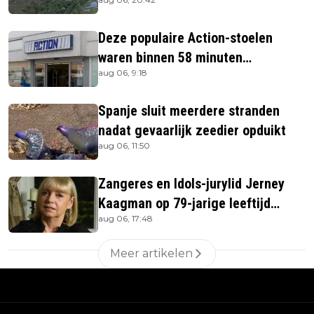
Deze populaire Action-stoelen
waren binnen 58 minuten
aug 06, 9:18
uitverkocht zijn vandaag weer te
verkrijgen
Spanje sluit meerdere stranden
nadat gevaarlijk zeedier opduikt
aug 06, 11:50
Zangeres en Idols-jurylid Jerney
Kaagman op 79-jarige leeftijd
aug 06, 17:48
overleden
Meer artikelen