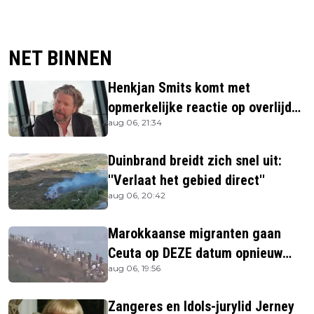
NET BINNEN
Henkjan Smits komt met
opmerkelijke reactie op overlijden
aug 06, 21:34
Jerney Kaagman
Duinbrand breidt zich snel uit:
''Verlaat het gebied direct''
aug 06, 20:42
Marokkaanse migranten gaan
Ceuta op DEZE datum opnieuw
aug 06, 19:56
bestormen
Zangeres en Idols-jurylid Jerney