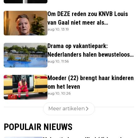
Om DEZE reden zou KNVB Louis
van Gaal niet meer als
aug 10, 13:19
bondscoach willen
Drama op vakantiepark:
Nederlanders halen bewusteloos
aug 10, 11:56
kind (4) uit zwembad
Moeder (22) brengt haar kinderen
om het leven
aug 10, 10:26
Meer artikelen
POPULAIR NIEUWS