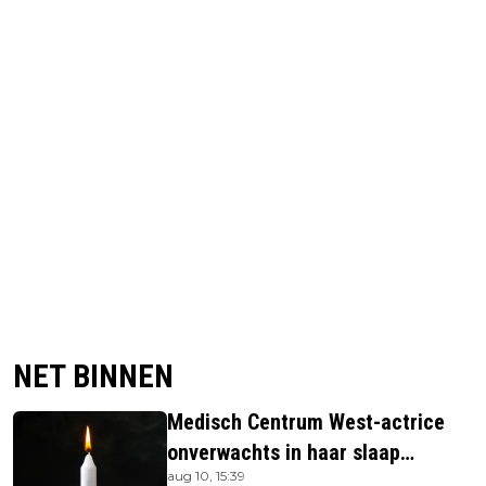
NET BINNEN
Medisch Centrum West-actrice
onverwachts in haar slaap
aug 10, 15:39
overleden