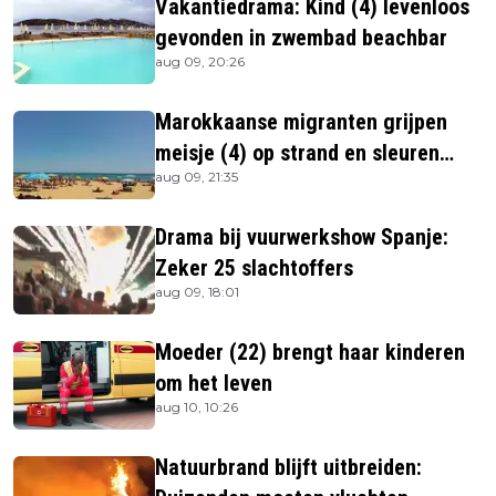
Vakantiedrama: Kind (4) levenloos
gevonden in zwembad beachbar
aug 09, 20:26
Marokkaanse migranten grijpen
meisje (4) op strand en sleuren
aug 09, 21:35
haar in zee
Drama bij vuurwerkshow Spanje:
Zeker 25 slachtoffers
aug 09, 18:01
Moeder (22) brengt haar kinderen
om het leven
aug 10, 10:26
Natuurbrand blijft uitbreiden: