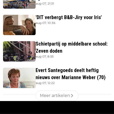
aug 07, 21:31
'DIT verbergt B&B-Jiry voor Iris'
aug 07, 10:36
Schietpartij op middelbare school:
Zeven doden
aug 07, 8:55
Evert Santegoeds deelt heftig
nieuws over Marianne Weber (70)
aug 07, 12:22
Meer artikelen