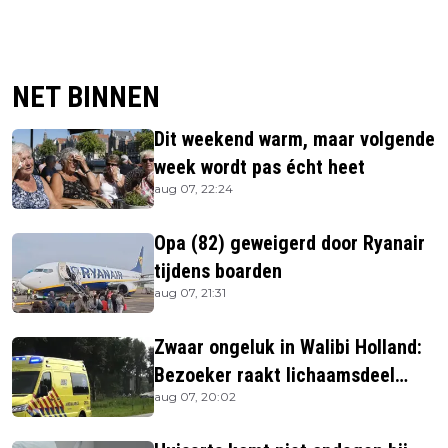
NET BINNEN
Dit weekend warm, maar volgende
week wordt pas écht heet
aug 07, 22:24
Opa (82) geweigerd door Ryanair
tijdens boarden
aug 07, 21:31
Zwaar ongeluk in Walibi Holland:
Bezoeker raakt lichaamsdeel
aug 07, 20:02
kwijt