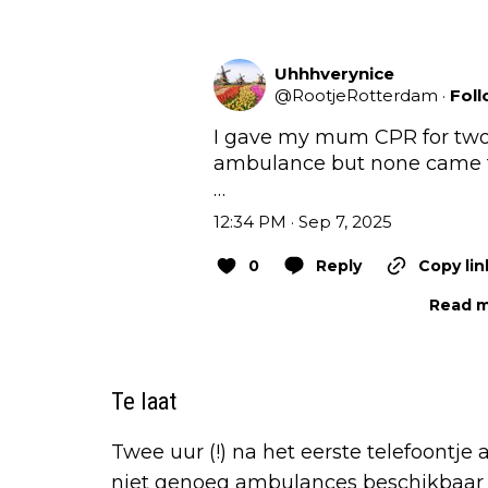
Uhhhverynice
@
RootjeRotterdam
·
Fol
I gave my mum CPR for two 
ambulance but none came 
…
12:34 PM · Sep 7, 2025
0
Reply
Copy lin
Read m
Te laat
Twee uur (!) na het eerste telefoontje
niet genoeg ambulances beschikbaar 