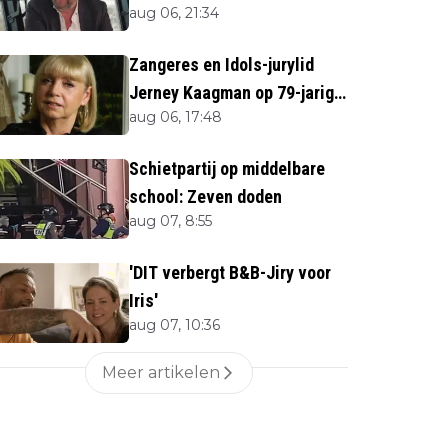
aug 06, 21:34
overlijden Jerney Kaagman
Zangeres en Idols-jurylid
Jerney Kaagman op 79-jarige
aug 06, 17:48
leeftijd overleden
Schietpartij op middelbare
school: Zeven doden
aug 07, 8:55
'DIT verbergt B&B-Jiry voor
Iris'
aug 07, 10:36
Meer artikelen