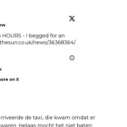
low
HOURS - I begged for an 
thesun.co.uk/news/36368364/
k
ore on X
 arriveerde de taxi, die kwam omdat er
waren. Helaas mocht het niet baten: