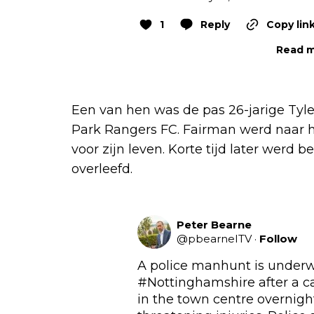
1
Reply
Copy lin
Read m
Een van hen was de pas 26-jarige Tyle
Park Rangers FC. Fairman werd naar h
voor zijn leven. Korte tijd later werd 
overleefd.
Peter Bearne
@
pbearneITV
·
Follow
A police manhunt is underw
#Nottinghamshire
 after a c
in the town centre overnight