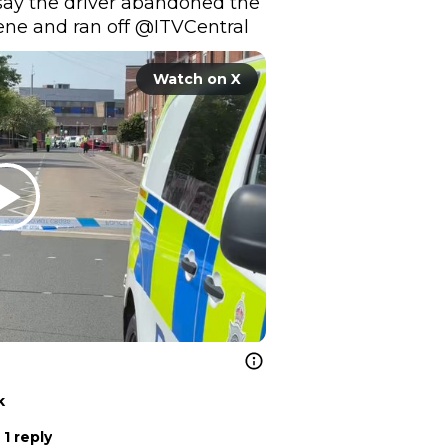
 say the driver abandoned the 
ene and ran off 
@ITVCentral
Watch on X
k
1 reply