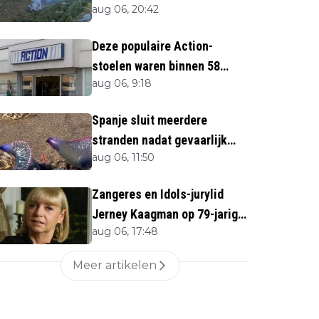
aug 06, 20:42
direct''
Deze populaire Action-
stoelen waren binnen 58
aug 06, 9:18
minuten uitverkocht zijn
vandaag weer te verkrijgen
Spanje sluit meerdere
stranden nadat gevaarlijk
aug 06, 11:50
zeedier opduikt
Zangeres en Idols-jurylid
Jerney Kaagman op 79-jarige
aug 06, 17:48
leeftijd overleden
Meer artikelen