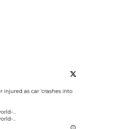
injured as car ‘crashes into 
orld-…
orld-…