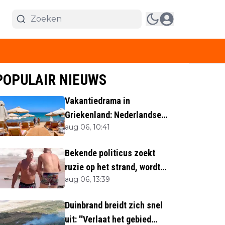
POPULAIR NIEUWS
Vakantiedrama in
Griekenland: Nederlandse
aug 06, 10:41
(40) omgekomen
Bekende politicus zoekt
ruzie op het strand, wordt
aug 06, 13:39
neergemaaid
Duinbrand breidt zich snel
uit: ''Verlaat het gebied