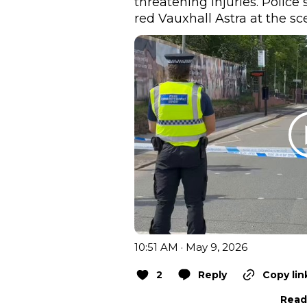
threatening injuries. Police
red Vauxhall Astra at the sc
10:51 AM · May 9, 2026
2
Reply
Copy lin
Read 