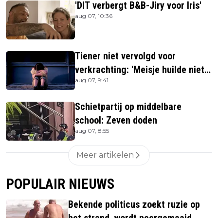
'DIT verbergt B&B-Jiry voor Iris'
aug 07, 10:36
Tiener niet vervolgd voor
verkrachting: 'Meisje huilde niet
aug 07, 9:41
hard genoeg'
Schietpartij op middelbare
school: Zeven doden
aug 07, 8:55
Meer artikelen
POPULAIR NIEUWS
Bekende politicus zoekt ruzie op