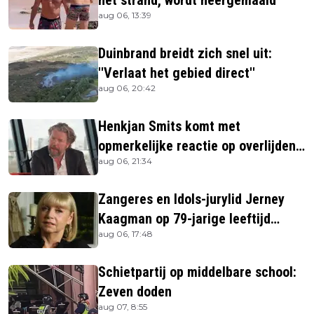
het strand, wordt neergemaaid
aug 06, 13:39
Duinbrand breidt zich snel uit:
''Verlaat het gebied direct''
aug 06, 20:42
Henkjan Smits komt met
opmerkelijke reactie op overlijden
aug 06, 21:34
Jerney Kaagman
Zangeres en Idols-jurylid Jerney
Kaagman op 79-jarige leeftijd
aug 06, 17:48
overleden
Schietpartij op middelbare school:
Zeven doden
aug 07, 8:55