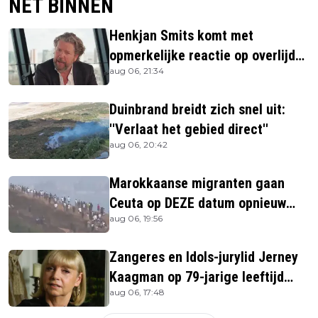
NET BINNEN
Henkjan Smits komt met
opmerkelijke reactie op overlijden
aug 06, 21:34
Jerney Kaagman
Duinbrand breidt zich snel uit:
''Verlaat het gebied direct''
aug 06, 20:42
Marokkaanse migranten gaan
Ceuta op DEZE datum opnieuw
aug 06, 19:56
bestormen
Zangeres en Idols-jurylid Jerney
Kaagman op 79-jarige leeftijd
aug 06, 17:48
overleden