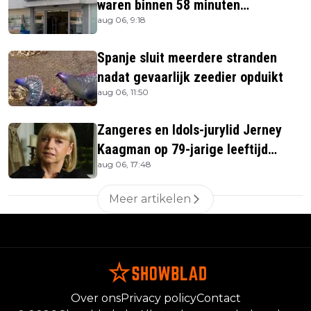
waren binnen 58 minuten
aug 06, 9:18
uitverkocht zijn vandaag weer te
verkrijgen
Spanje sluit meerdere stranden
nadat gevaarlijk zeedier opduikt
aug 06, 11:50
Zangeres en Idols-jurylid Jerney
Kaagman op 79-jarige leeftijd
aug 06, 17:48
overleden
Meer artikelen
Over ons
Privacy policy
Contact