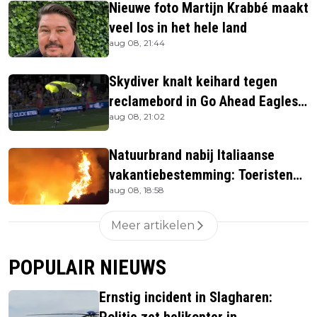
Nieuwe foto Martijn Krabbé maakt
veel los in het hele land
aug 08, 21:44
Skydiver knalt keihard tegen
reclamebord in Go Ahead Eagles-
aug 08, 21:02
stadion
Natuurbrand nabij Italiaanse
vakantiebestemming: Toeristen
aug 08, 18:58
uit verblijven gehaald
Meer artikelen
POPULAIR NIEUWS
Ernstig incident in Slagharen:
Politie zet helikopter in