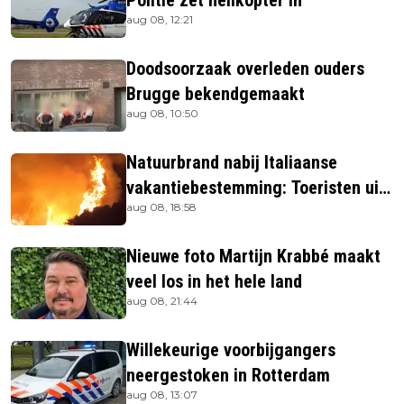
aug 08, 12:21
Doodsoorzaak overleden ouders
Brugge bekendgemaakt
aug 08, 10:50
Natuurbrand nabij Italiaanse
vakantiebestemming: Toeristen uit
aug 08, 18:58
verblijven gehaald
Nieuwe foto Martijn Krabbé maakt
veel los in het hele land
aug 08, 21:44
Willekeurige voorbijgangers
neergestoken in Rotterdam
aug 08, 13:07