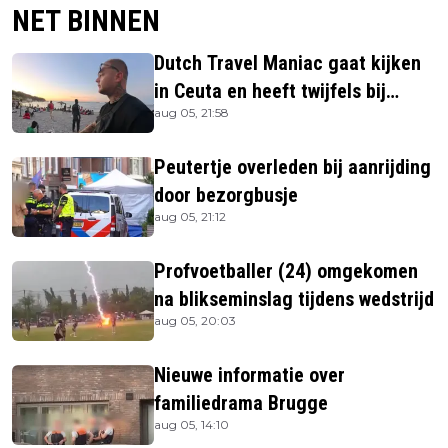
NET BINNEN
Dutch Travel Maniac gaat kijken
in Ceuta en heeft twijfels bij
aug 05, 21:58
berichtgeving media
Peutertje overleden bij aanrijding
door bezorgbusje
aug 05, 21:12
Profvoetballer (24) omgekomen
na blikseminslag tijdens wedstrijd
aug 05, 20:03
Nieuwe informatie over
familiedrama Brugge
aug 05, 14:10