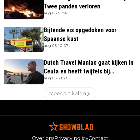
Twee panden verloren
aug 05, 9:04
Bijtende vis opgedoken voor
Spaanse kust
aug 05, 10:07
Dutch Travel Maniac gaat kijken in
Ceuta en heeft twijfels bij
aug 05, 21:58
berichtgeving media
Meer artikelen
Over ons
Privacy policy
Contact