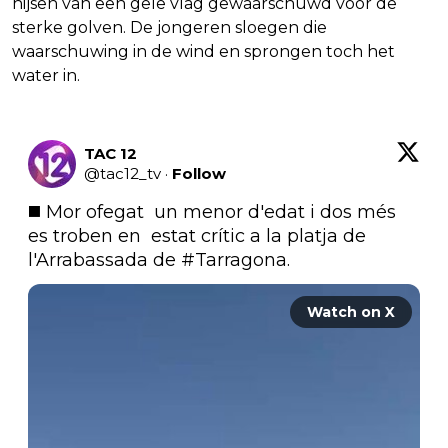
hijsen van een gele vlag gewaarschuwd voor de
sterke golven. De jongeren sloegen die
waarschuwing in de wind en sprongen toch het
water in.
TAC 12
@
tac12_tv
·
Follow
◼️ Mor ofegat  un menor d'edat i dos més 
es troben en  estat crític a la platja de 
l'Arrabassada de 
#Tarragona
.
Watch on X