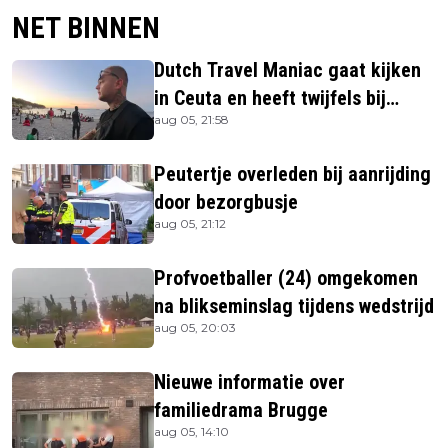
NET BINNEN
Dutch Travel Maniac gaat kijken
in Ceuta en heeft twijfels bij
aug 05, 21:58
berichtgeving media
Peutertje overleden bij aanrijding
door bezorgbusje
aug 05, 21:12
Profvoetballer (24) omgekomen
na blikseminslag tijdens wedstrijd
aug 05, 20:03
Nieuwe informatie over
familiedrama Brugge
aug 05, 14:10