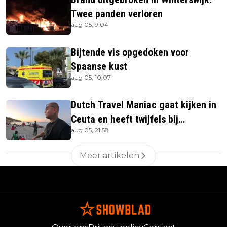
Twee panden verloren
aug 05, 9:04
Bijtende vis opgedoken voor
Spaanse kust
aug 05, 10:07
Dutch Travel Maniac gaat kijken in
Ceuta en heeft twijfels bij
aug 05, 21:58
berichtgeving media
Meer artikelen