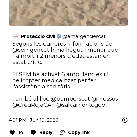
Protecció civil
@
emergenciescat
Segons les darreres informacions del 
@semgencat
 hi ha hagut 1 menor que 
ha mort; i 2 menors d'edat estan en 
estat crític. 

El SEM ha activat 6 ambulàncies i 1 
helicòpter medicalitzat per fer 
l'assistència sanitària

També al lloc 
@bomberscat
@mossos
@CreuRojaCAT
@salvamentogob
4:01 PM · Jun 19, 2026
14
Reply
Copy link