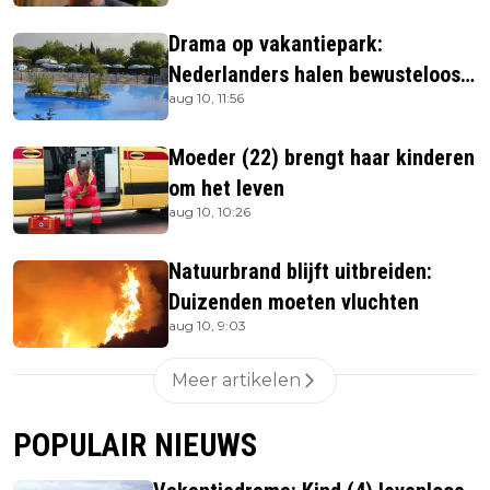
Drama op vakantiepark:
Nederlanders halen bewusteloos
aug 10, 11:56
kind (4) uit zwembad
Moeder (22) brengt haar kinderen
om het leven
aug 10, 10:26
Natuurbrand blijft uitbreiden:
Duizenden moeten vluchten
aug 10, 9:03
Meer artikelen
POPULAIR NIEUWS