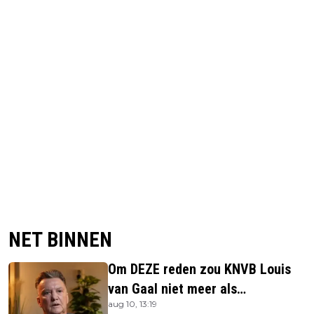
NET BINNEN
Om DEZE reden zou KNVB Louis
van Gaal niet meer als
aug 10, 13:19
bondscoach willen