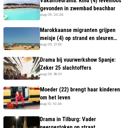
Vakantiedrama: Kind (4) levenloos
gevonden in zwembad beachbar
aug 09, 20:26
Marokkaanse migranten grijpen
meisje (4) op strand en sleuren
aug 09, 21:35
haar in zee
Drama bij vuurwerkshow Spanje:
Zeker 25 slachtoffers
aug 09, 18:01
Moeder (22) brengt haar kinderen
om het leven
aug 10, 10:26
Drama in Tilburg: Vader
neergestoken op straat