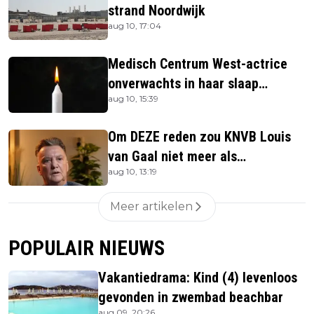
strand Noordwijk
aug 10, 17:04
Medisch Centrum West-actrice
onverwachts in haar slaap
aug 10, 15:39
overleden
Om DEZE reden zou KNVB Louis
van Gaal niet meer als
aug 10, 13:19
bondscoach willen
Meer artikelen
POPULAIR NIEUWS
Vakantiedrama: Kind (4) levenloos
gevonden in zwembad beachbar
aug 09, 20:26