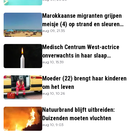
Marokkaanse migranten grijpen
meisje (4) op strand en sleuren
aug 09, 21:35
haar in zee
Medisch Centrum West-actrice
onverwachts in haar slaap
aug 10, 15:39
overleden
Moeder (22) brengt haar kinderen
om het leven
aug 10, 10:26
Natuurbrand blijft uitbreiden:
Duizenden moeten vluchten
aug 10, 9:03