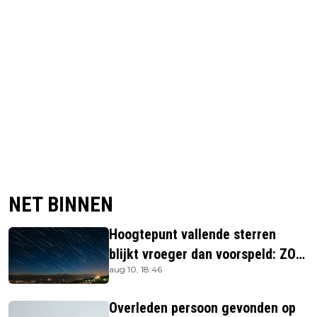
NET BINNEN
Hoogtepunt vallende sterren
blijkt vroeger dan voorspeld: ZO
aug 10, 18:46
laat kun je ze zien
Overleden persoon gevonden op