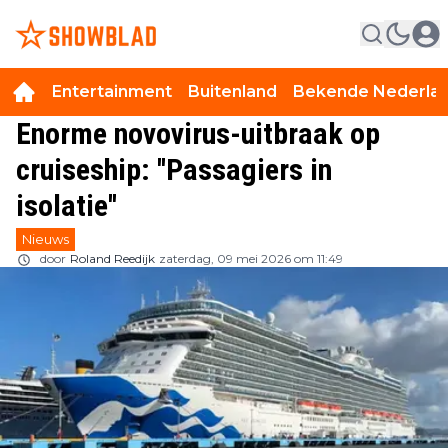
Entertainment
Buitenland
Bekende Nederla
Enorme novovirus-uitbraak op
cruiseship: ''Passagiers in
isolatie''
Nieuws
door
Roland Reedijk
zaterdag, 09 mei 2026 om 11:49