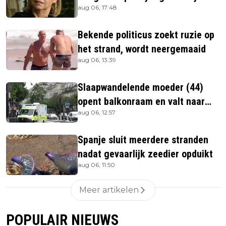
aug 06, 17:48
overleden
Bekende politicus zoekt ruzie op
het strand, wordt neergemaaid
aug 06, 13:39
Slaapwandelende moeder (44)
opent balkonraam en valt naar
aug 06, 12:57
beneden
Spanje sluit meerdere stranden
nadat gevaarlijk zeedier opduikt
aug 06, 11:50
Meer artikelen
POPULAIR NIEUWS