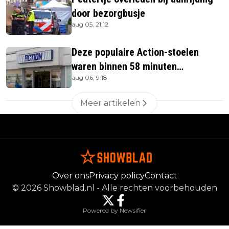
door bezorgbusje
aug 05, 21:12
Deze populaire Action-stoelen
waren binnen 58 minuten
aug 06, 9:18
uitverkocht zijn vandaag weer te
verkrijgen
Meer artikelen
Over ons
Privacy policy
Contact
©
2026
Showblad.nl
-
Alle rechten voorbehouden
Powered by Newsifier