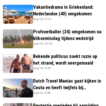
Vakantiedrama in Griekenland:
Nederlandse (40) omgekomen
aug 06, 10:41
Profvoetballer (24) omgekomen na
blikseminslag tijdens wedstrijd
aug 05, 20:03
Bekende politicus zoekt ruzie op
het strand, wordt neergemaaid
aug 06, 13:39
Dutch Travel Maniac gaat kijken in
Ceuta en heeft twijfels bij
aug 05, 21:58
berichtgeving media
Peutertje overleden bij aanrijding