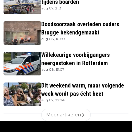
tijdens boarden
aug 07, 21:31
Doodsoorzaak overleden ouders
Brugge bekendgemaakt
aug 08, 10:50
Willekeurige voorbijgangers
neergestoken in Rotterdam
aug 08, 13:07
Dit weekend warm, maar volgende
week wordt pas écht heet
aug 07, 22:24
Meer artikelen