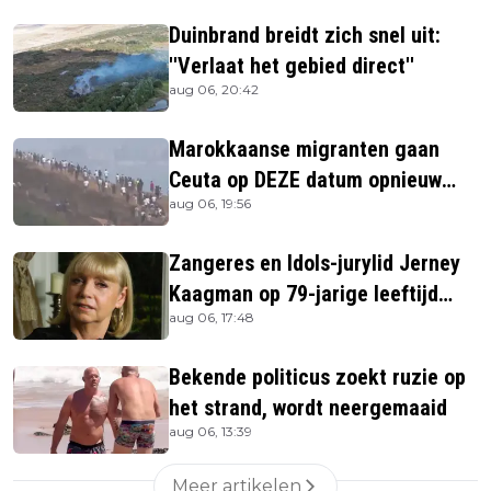
Duinbrand breidt zich snel uit:
''Verlaat het gebied direct''
aug 06, 20:42
Marokkaanse migranten gaan
Ceuta op DEZE datum opnieuw
aug 06, 19:56
bestormen
Zangeres en Idols-jurylid Jerney
Kaagman op 79-jarige leeftijd
aug 06, 17:48
overleden
Bekende politicus zoekt ruzie op
het strand, wordt neergemaaid
aug 06, 13:39
Meer artikelen