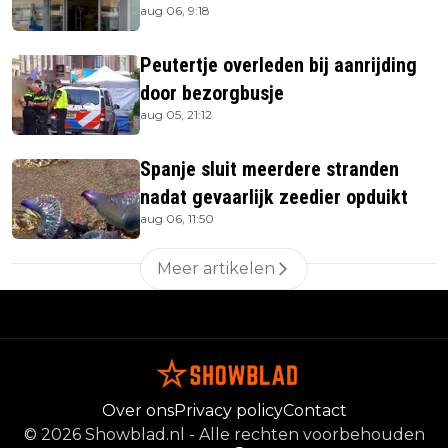
aug 06, 9:18
uitverkocht zijn vandaag weer te
verkrijgen
Peutertje overleden bij aanrijding
door bezorgbusje
aug 05, 21:12
Spanje sluit meerdere stranden
nadat gevaarlijk zeedier opduikt
aug 06, 11:50
Meer artikelen
Over ons
Privacy policy
Contact
©
2026
Showblad.nl
-
Alle rechten voorbehouden