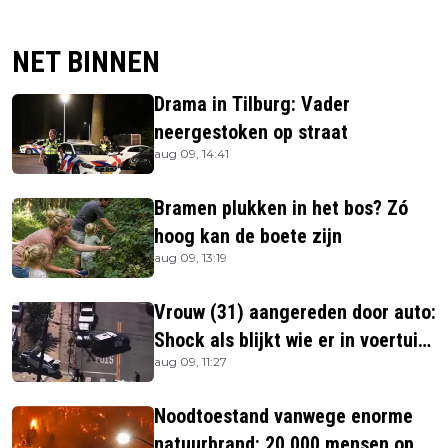
NET BINNEN
Drama in Tilburg: Vader
neergestoken op straat
aug 09, 14:41
Bramen plukken in het bos? Zó
hoog kan de boete zijn
aug 09, 13:19
Vrouw (31) aangereden door auto:
Shock als blijkt wie er in voertuig
aug 09, 11:27
zitten
Noodtoestand vanwege enorme
natuurbrand: 20.000 mensen op