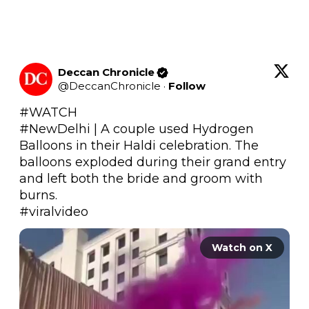
Deccan Chronicle
@
DeccanChronicle
·
Follow
#WATCH
#NewDelhi
 | A couple used Hydrogen 
Balloons in their Haldi celebration. The 
balloons exploded during their grand entry 
and left both the bride and groom with 
#viralvideo
Watch on X