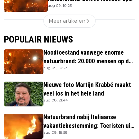
aug 09, 10:23
de vlucht
Meer artikelen
POPULAIR NIEUWS
Noodtoestand vanwege enorme
natuurbrand: 20.000 mensen op de
aug 09, 10:23
vlucht
Nieuwe foto Martijn Krabbé maakt
veel los in het hele land
aug 08, 21:44
Natuurbrand nabij Italiaanse
vakantiebestemming: Toeristen uit
aug 08, 18:58
verblijven gehaald