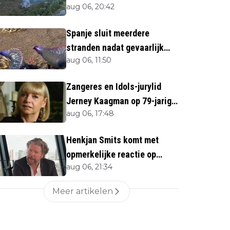
aug 06, 20:42
direct''
Spanje sluit meerdere
stranden nadat gevaarlijk
aug 06, 11:50
zeedier opduikt
Zangeres en Idols-jurylid
Jerney Kaagman op 79-jarige
aug 06, 17:48
leeftijd overleden
Henkjan Smits komt met
opmerkelijke reactie op
aug 06, 21:34
overlijden Jerney Kaagman
Meer artikelen