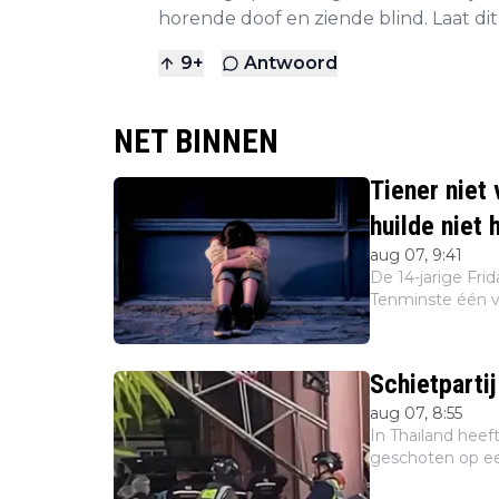
horende doof en ziende blind. Laat dit 
9
+
Antwoord
NET BINNEN
Tiener niet 
huilde niet 
aug 07, 9:41
De 14-jarige Fri
Tenminste één va
de andere twee j
Schietparti
aug 07, 8:55
In Thailand heef
geschoten op ee
gekomen en nog