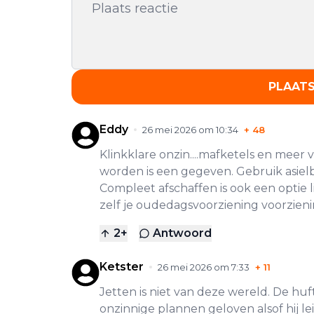
PLAATS
Eddy
26 mei 2026 om 10:34
+
48
Klinkklare onzin....mafketels en meer
worden is een gegeven. Gebruik asie
Compleet afschaffen is ook een optie li
zelf je oudedagsvoorziening voorzien
2
+
Antwoord
Ketster
26 mei 2026 om 7:33
+
11
Jetten is niet van deze wereld. De hufte
onzinnige plannen geloven alsof hij lei