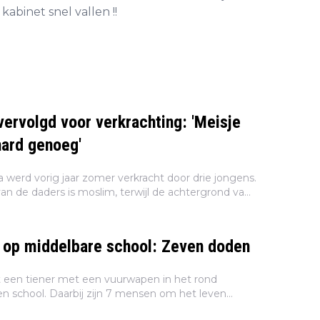
kabinet snel vallen !!
vervolgd voor verkrachting: 'Meisje
hard genoeg'
da werd vorig jaar zomer verkracht door drie jongens.
n de daders is moslim, terwijl de achtergrond van
ongeren onbekend is. Justitie heeft besloten om...
j op middelbare school: Zeven doden
t een tiener met een vuurwapen in het rond
n school. Daarbij zijn 7 mensen om het leven
 eens 15 mensen gewond geraakt. Dat melden