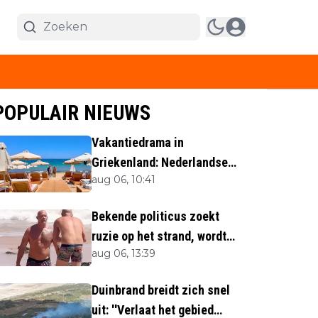
POPULAIR NIEUWS
Vakantiedrama in
Griekenland: Nederlandse
aug 06, 10:41
(40) omgekomen
Bekende politicus zoekt
ruzie op het strand, wordt
aug 06, 13:39
neergemaaid
Duinbrand breidt zich snel
uit: ''Verlaat het gebied