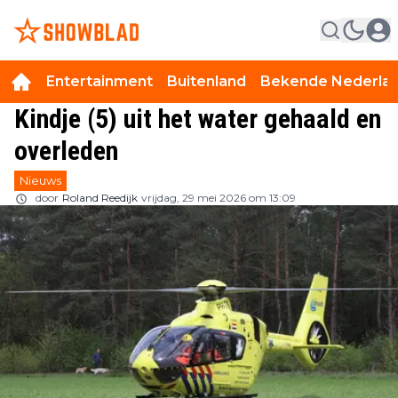
Entertainment
Buitenland
Bekende Nederla
Kindje (5) uit het water gehaald en
overleden
Nieuws
door
Roland Reedijk
vrijdag, 29 mei 2026 om 13:09