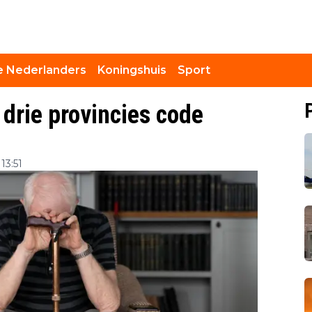
 Nederlanders
Koningshuis
Sport
 drie provincies code
13:51