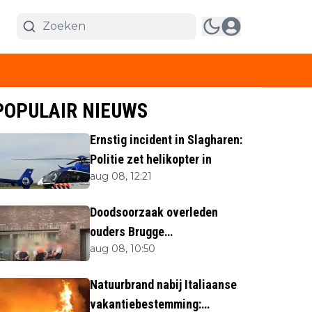
POPULAIR NIEUWS
Ernstig incident in Slagharen:
Politie zet helikopter in
aug 08, 12:21
Doodsoorzaak overleden
ouders Brugge
aug 08, 10:50
bekendgemaakt
Natuurbrand nabij Italiaanse
vakantiebestemming: