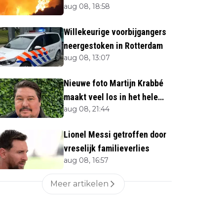
aug 08, 18:58
Toeristen uit verblijven
gehaald
Willekeurige voorbijgangers
neergestoken in Rotterdam
aug 08, 13:07
Nieuwe foto Martijn Krabbé
maakt veel los in het hele
aug 08, 21:44
land
Lionel Messi getroffen door
vreselijk familieverlies
aug 08, 16:57
Meer artikelen