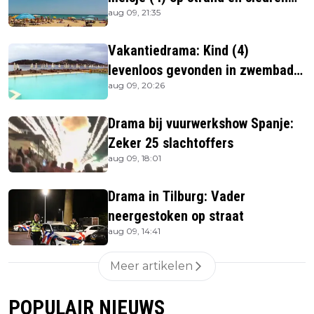
aug 09, 21:35
haar in zee
Vakantiedrama: Kind (4)
levenloos gevonden in zwembad
aug 09, 20:26
beachbar
Drama bij vuurwerkshow Spanje:
Zeker 25 slachtoffers
aug 09, 18:01
Drama in Tilburg: Vader
neergestoken op straat
aug 09, 14:41
Meer artikelen
POPULAIR NIEUWS