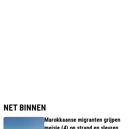
NET BINNEN
Marokkaanse migranten grijpen
meisje (4) op strand en sleuren