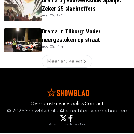
Drama bij vuurwerkshow Spanje:
Zeker 25 slachtoffers
aug 09, 18:01
Drama in Tilburg: Vader
neergestoken op straat
aug 09, 14:41
Meer artikelen
Over ons
Privacy policy
Contact
©
2026
Showblad.nl
-
Alle rechten voorbehouden
Powered by Newsifier