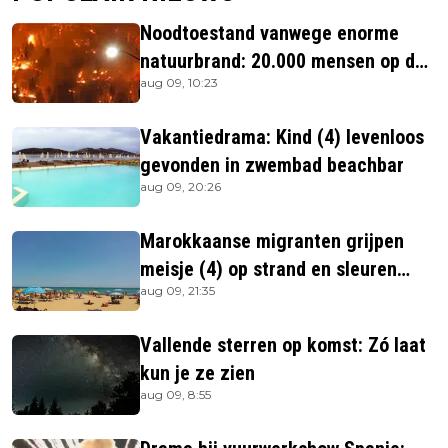
Noodtoestand vanwege enorme
natuurbrand: 20.000 mensen op de
aug 09, 10:23
vlucht
Vakantiedrama: Kind (4) levenloos
gevonden in zwembad beachbar
aug 09, 20:26
Marokkaanse migranten grijpen
meisje (4) op strand en sleuren
aug 09, 21:35
haar in zee
Vallende sterren op komst: Zó laat
kun je ze zien
aug 09, 8:55