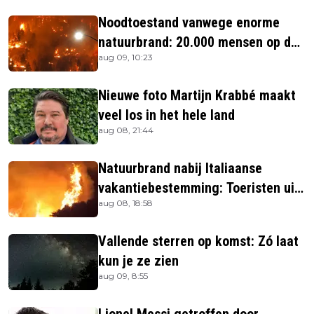
Noodtoestand vanwege enorme
natuurbrand: 20.000 mensen op de
aug 09, 10:23
vlucht
Nieuwe foto Martijn Krabbé maakt
veel los in het hele land
aug 08, 21:44
Natuurbrand nabij Italiaanse
vakantiebestemming: Toeristen uit
aug 08, 18:58
verblijven gehaald
Vallende sterren op komst: Zó laat
kun je ze zien
aug 09, 8:55