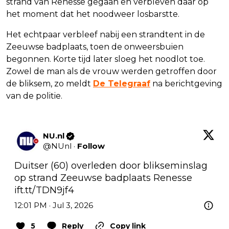
strand van Renesse gegaan en verbleven daar op
het moment dat het noodweer losbarstte.
Het echtpaar verbleef nabij een strandtent in de
Zeeuwse badplaats, toen de onweersbuien
begonnen. Korte tijd later sloeg het noodlot toe.
Zowel de man als de vrouw werden getroffen door
de bliksem, zo meldt
De Telegraaf
na berichtgeving
van de politie.
NU.nl
@
NUnl
·
Follow
Duitser (60) overleden door blikseminslag 
op strand Zeeuwse badplaats Renesse 
ift.tt/TDN9jf4
12:01 PM · Jul 3, 2026
5
Reply
Copy link