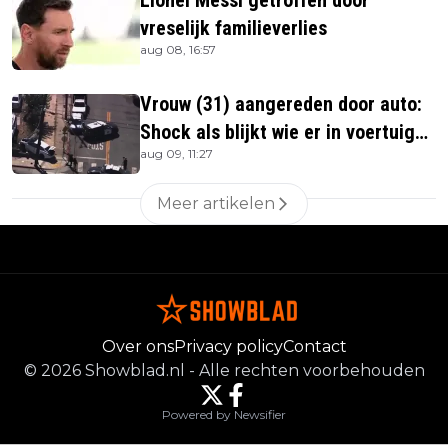
Lionel Messi getroffen door
vreselijk familieverlies
aug 08, 16:57
Vrouw (31) aangereden door auto:
Shock als blijkt wie er in voertuig
aug 09, 11:27
zitten
Meer artikelen
Over ons
Privacy policy
Contact
©
2026
Showblad.nl
-
Alle rechten voorbehouden
Powered by Newsifier