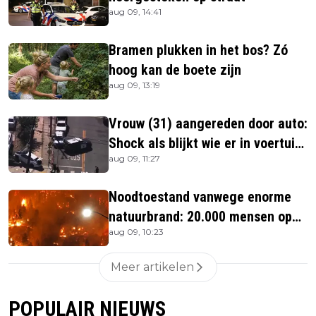
aug 09, 14:41
Bramen plukken in het bos? Zó
hoog kan de boete zijn
aug 09, 13:19
Vrouw (31) aangereden door auto:
Shock als blijkt wie er in voertuig
aug 09, 11:27
zitten
Noodtoestand vanwege enorme
natuurbrand: 20.000 mensen op
aug 09, 10:23
de vlucht
Meer artikelen
POPULAIR NIEUWS