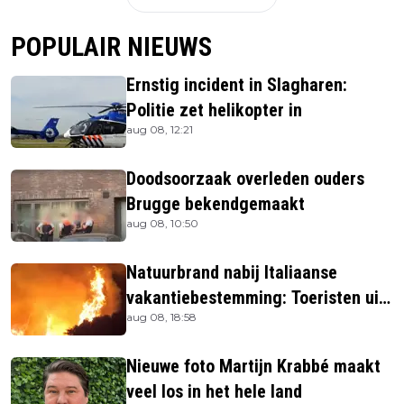
POPULAIR NIEUWS
Ernstig incident in Slagharen:
Politie zet helikopter in
aug 08, 12:21
Doodsoorzaak overleden ouders
Brugge bekendgemaakt
aug 08, 10:50
Natuurbrand nabij Italiaanse
vakantiebestemming: Toeristen uit
aug 08, 18:58
verblijven gehaald
Nieuwe foto Martijn Krabbé maakt
veel los in het hele land