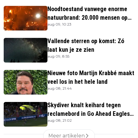
Noodtoestand vanwege enorme
natuurbrand: 20.000 mensen op
aug 09, 10:23
de vlucht
Vallende sterren op komst: Zó
laat kun je ze zien
aug 09, 8:55
Nieuwe foto Martijn Krabbé maakt
veel los in het hele land
aug 08, 21:44
Skydiver knalt keihard tegen
reclamebord in Go Ahead Eagles-
aug 08, 21:02
stadion
Meer artikelen