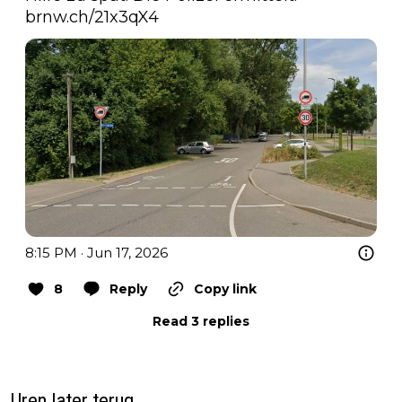
brnw.ch/21x3qX4
8:15 PM · Jun 17, 2026
8
Reply
Copy link
Read 3 replies
Uren later terug