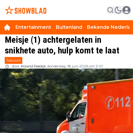
Entertainment
Buitenland
Bekende Nederla
Meisje (1) achtergelaten in
snikhete auto, hulp komt te laat
Nieuws
door
Roland Reedijk
donderdag, 18 juni 2026 om 9:01