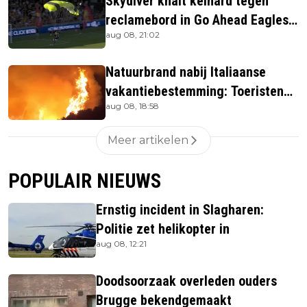
Skydiver knalt keihard tegen
reclamebord in Go Ahead Eagles-
aug 08, 21:02
stadion
Natuurbrand nabij Italiaanse
vakantiebestemming: Toeristen
aug 08, 18:58
uit verblijven gehaald
Meer artikelen
POPULAIR NIEUWS
Ernstig incident in Slagharen:
Politie zet helikopter in
aug 08, 12:21
Doodsoorzaak overleden ouders
Brugge bekendgemaakt