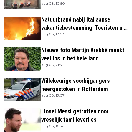
aug 08, 10:50
Natuurbrand nabij Italiaanse
vakantiebestemming: Toeristen uit
aug 08, 18:58
verblijven gehaald
Nieuwe foto Martijn Krabbé maakt
veel los in het hele land
aug 08, 21:44
Willekeurige voorbijgangers
neergestoken in Rotterdam
aug 08, 13:07
Lionel Messi getroffen door
vreselijk familieverlies
aug 08, 16:57