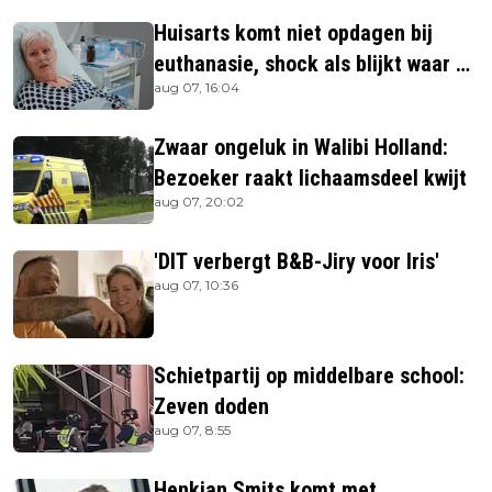
Huisarts komt niet opdagen bij
euthanasie, shock als blijkt waar ze
aug 07, 16:04
is
Zwaar ongeluk in Walibi Holland:
Bezoeker raakt lichaamsdeel kwijt
aug 07, 20:02
'DIT verbergt B&B-Jiry voor Iris'
aug 07, 10:36
Schietpartij op middelbare school:
Zeven doden
aug 07, 8:55
Henkjan Smits komt met