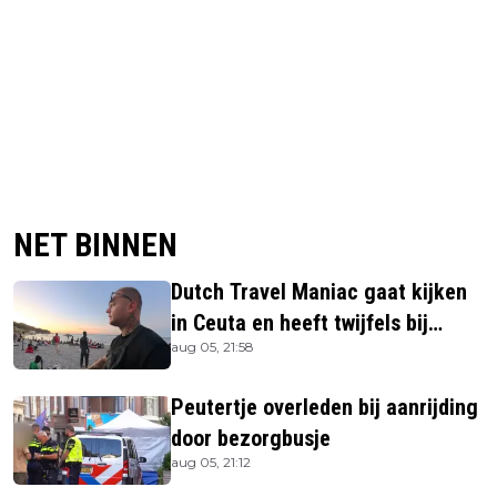
NET BINNEN
Dutch Travel Maniac gaat kijken
in Ceuta en heeft twijfels bij
aug 05, 21:58
berichtgeving media
Peutertje overleden bij aanrijding
door bezorgbusje
aug 05, 21:12