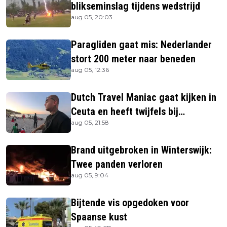
blikseminslag tijdens wedstrijd
aug 05, 20:03
Paragliden gaat mis: Nederlander
stort 200 meter naar beneden
aug 05, 12:36
Dutch Travel Maniac gaat kijken in
Ceuta en heeft twijfels bij
aug 05, 21:58
berichtgeving media
Brand uitgebroken in Winterswijk:
Twee panden verloren
aug 05, 9:04
Bijtende vis opgedoken voor
Spaanse kust