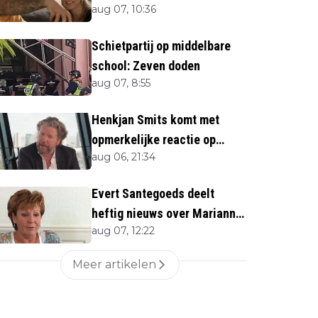
aug 07, 10:36
Schietpartij op middelbare
school: Zeven doden
aug 07, 8:55
Henkjan Smits komt met
opmerkelijke reactie op
aug 06, 21:34
overlijden Jerney Kaagman
Evert Santegoeds deelt
heftig nieuws over Marianne
aug 07, 12:22
Weber (70)
Meer artikelen