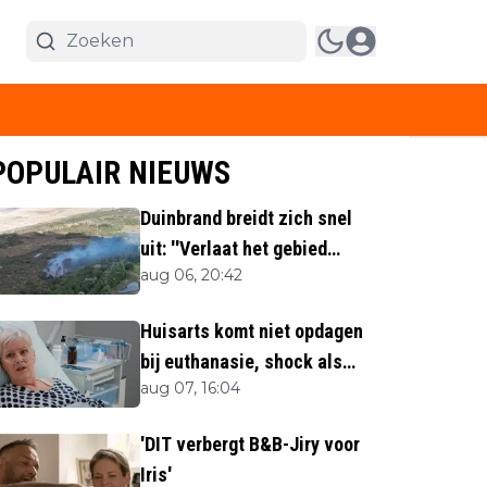
POPULAIR NIEUWS
Duinbrand breidt zich snel
uit: ''Verlaat het gebied
aug 06, 20:42
direct''
Huisarts komt niet opdagen
bij euthanasie, shock als
aug 07, 16:04
blijkt waar ze is
'DIT verbergt B&B-Jiry voor
Iris'